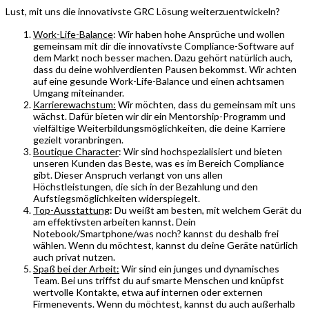
Lust, mit uns die innovativste GRC Lösung weiterzuentwickeln?
Work-Life-Balance
: Wir haben hohe Ansprüche und wollen
gemeinsam mit dir die innovativste Compliance-Software auf
dem Markt noch besser machen. Dazu gehört natürlich auch,
dass du deine wohlverdienten Pausen bekommst. Wir achten
auf eine gesunde Work-Life-Balance und einen achtsamen
Umgang miteinander.
Karrierewachstum:
Wir möchten, dass du gemeinsam mit uns
wächst. Dafür bieten wir dir ein Mentorship-Programm und
vielfältige Weiterbildungsmöglichkeiten, die deine Karriere
gezielt voranbringen.
Boutique Character
: Wir sind hochspezialisiert und bieten
unseren Kunden das Beste, was es im Bereich Compliance
gibt. Dieser Anspruch verlangt von uns allen
Höchstleistungen, die sich in der Bezahlung und den
Aufstiegsmöglichkeiten widerspiegelt.
Top-Ausstattung
: Du weißt am besten, mit welchem Gerät du
am effektivsten arbeiten kannst. Dein
Notebook/Smartphone/was noch? kannst du deshalb frei
wählen. Wenn du möchtest, kannst du deine Geräte natürlich
auch privat nutzen.
Spaß bei der Arbeit:
Wir sind ein junges und dynamisches
Team. Bei uns triffst du auf smarte Menschen und knüpfst
wertvolle Kontakte, etwa auf internen oder externen
Firmenevents. Wenn du möchtest, kannst du auch außerhalb