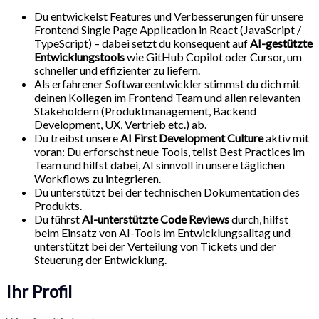
Du entwickelst Features und Verbesserungen für unsere
Frontend Single Page Application in React (JavaScript /
TypeScript) – dabei setzt du konsequent auf
AI-gestützte
Entwicklungstools
wie GitHub Copilot oder Cursor, um
schneller und effizienter zu liefern.
Als erfahrener Softwareentwickler stimmst du dich mit
deinen Kollegen im Frontend Team und allen relevanten
Stakeholdern (Produktmanagement, Backend
Development, UX, Vertrieb etc.) ab.
Du treibst unsere
AI First Development Culture
aktiv mit
voran: Du erforschst neue Tools, teilst Best Practices im
Team und hilfst dabei, AI sinnvoll in unsere täglichen
Workflows zu integrieren.
Du unterstützt bei der technischen Dokumentation des
Produkts.
Du führst
AI-unterstützte Code Reviews
durch, hilfst
beim Einsatz von AI-Tools im Entwicklungsalltag und
unterstützt bei der Verteilung von Tickets und der
Steuerung der Entwicklung.
Ihr Profil