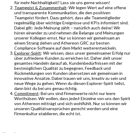
für mehr Nachhaltigkeit? Lass sie uns gerne wissen!
Teamgeist & Zusammenhalt
: Wir legen Wert auf eine offene
und transparente Kommunikation, die den positiven
Teamgeist fördert. Dazu gehört, dass alle Teammitglieder
regelmäßig über wichtige Ereignisse und KPIs informiert sind.
Dabei gilt: Jede Meinung zählt – natürlich auch deine! Wir
hören einander zu und nehmen die Belange und Meinungen
unserer Kollegen ernst. Nur so können wir gemeinsam an
einem Strang ziehen und Athereon GRC zur besten
Compliance-Software auf dem Markt weiterentwickeln.
Explorer-Spirit
: Wir wissen, dass unser gemeinsamer Erfolg nur
über zufriedene Kunden zu erreichen ist. Daher zielt unser
gesamtes Handeln darauf ab, Kundenbedürfnissen mit der
bestmöglichen Qualität zu begegnen. Feedback und
Rückmeldungen von Kunden übersetzen wir gemeinsam in
innovative Ansätze. Dabei trauen wir uns, kreativ zu sein und
neue Wege zu gehen. Wenn du diesen Explorer-Spirit teilst,
dann bist du bei uns genau richtig.
Commitment
: Bei uns sind Firmenwerte nicht nur leere
Worthülsen. Wir wollen, dass jede/r Einzelne von uns den Spirit
von Athereon mitträgt und sich wohlfühlt. Nur so können wir
unseren Qualitätsansprüchen gerecht werden und eine
Firmenkultur etablieren, die echt ist.