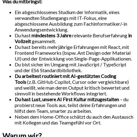
Was du mitbringst:
Ein abgeschlossenes Studium der Informatik, eines
verwandten Studiengangs mit IT-Fokus, eine
abgeschlossene Ausbildung zum Fachinformatiker/-in
Anwendungsentwicklung.
Du hast
mindestens 3 Jahre
relevante Berufserfahrung
in
Vollzeit
gesammelt.
Du hast bereits mehrjährige Erfahrungen mit React, mit
Frontend Frameworks (bspw. Ant Design oder Material
UI) und der Entwicklung von Single-Page-Applikationen.
Du bist sicher im Umgang mit JavaScript / TypeScript
und der ES6 Standardbibliothek.
Du arbeitest routiniert mit AI-gestützten Coding
Tools
(z.B. GitHub Copilot, Cursor oder vergleichbare)
und weißt, wie man deren Output kritisch bewertet und
sinnvoll in bestehende Workflows integriert.
Du hast Lust, unsere AI First Kultur mitzugestalten
– du
probierst neue Tools aus, teilst deine Erfahrungen und
hilfst dem Team, smarter zu arbeiten.
Neben dem Home-Office schätzt du auch den Austausch
mit Kollegen und das Teamgefühl vor Ort.
Warum wir?